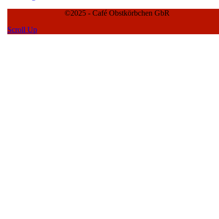
©2025 - Café Obstkörbchen GbR
Scroll Up