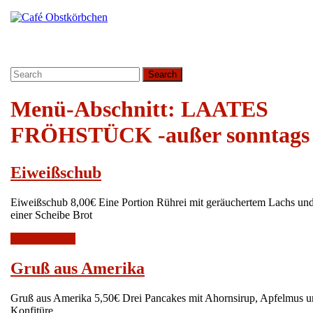
Skip
Instagram
to
content
Skip
to
Search
content
for:
Menü-Abschnitt:
LAATES
FRÖHSTÜCK -außer sonntags 
Eiweißschub
Eiweißschub
Eiweißschub 8,00€ Eine Portion Rührei mit geräuchertem Lachs und
einer Scheibe Brot
Mehr
Mehr Erfahren
Erfahren
Gruß
Gruß aus Amerika
aus
Gruß aus Amerika 5,50€ Drei Pancakes mit Ahornsirup, Apfelmus und
Amerika
Konfitüre