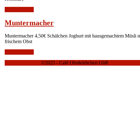
Mehr
Mehr Erfahren
Erfahren
Muntermacher
Muntermacher
Muntermacher 4,50€ Schälchen Joghurt mit hausgemachtem Müsli mit
frischem Obst
Mehr
Mehr Erfahren
Erfahren
©2025 - Café Obstkörbchen GbR
Scroll
Up